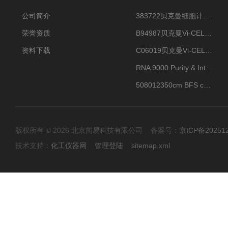
公司简介
383722贝克曼细胞计数Vi-CELL XR Quad Pak
荣誉资质
B94987贝克曼Vi-CELL XR 4 package
资料下载
C06019贝克曼Vi-CELL BLU 试剂包
RNA 9000 Purity & Integrity Kit
508012350cm BFS cartridge (8)
版权所有 © 2026 北京闻易科技有限公司 备案号：
京ICP备20251
技术支持：
化工仪器网
管理登陆
sitemap.xml