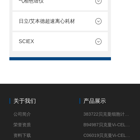
气相色谱仪
日立/艾本德超速离心耗材
SCIEX
关于我们
产品展示
公司简介
383722贝克曼细胞计数Vi-CELL XR Quad Pak
荣誉资质
B94987贝克曼Vi-CELL XR 4 package
资料下载
C06019贝克曼Vi-CELL BLU 试剂包