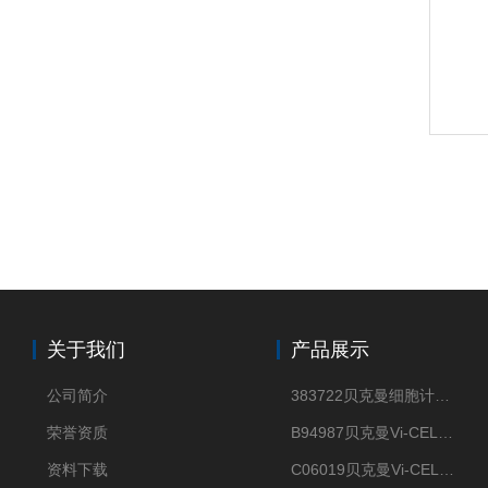
关于我们
产品展示
公司简介
383722贝克曼细胞计数Vi-CELL XR Quad Pak
荣誉资质
B94987贝克曼Vi-CELL XR 4 package
资料下载
C06019贝克曼Vi-CELL BLU 试剂包