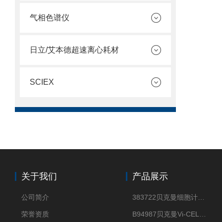
气相色谱仪
日立/艾本德超速离心耗材
SCIEX
关于我们
产品展示
公司简介
383722贝克曼细胞计数Vi-CELL XR Quad Pak
荣誉资质
B94987贝克曼Vi-CELL XR 4 package