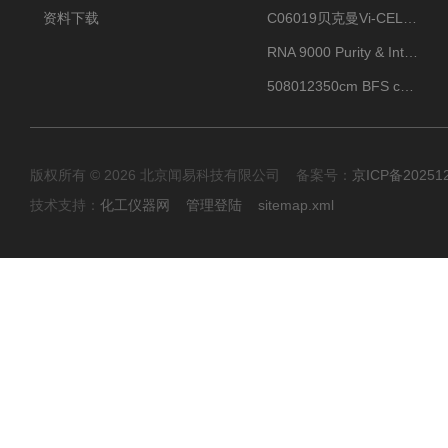
资料下载
C06019贝克曼Vi-CELL BLU 试剂包
RNA 9000 Purity & Integrity Kit
508012350cm BFS cartridge (8)
版权所有 © 2026 北京闻易科技有限公司 备案号：
京ICP备20251
技术支持：
化工仪器网
管理登陆
sitemap.xml