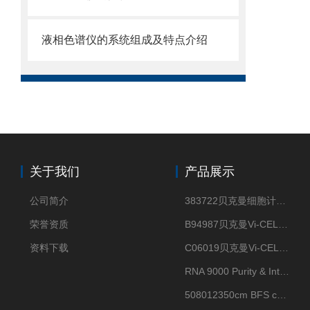
液相色谱仪的系统组成及特点介绍
关于我们
产品展示
公司简介
383722贝克曼细胞计数Vi-CELL XR Quad Pak
荣誉资质
B94987贝克曼Vi-CELL XR 4 package
资料下载
C06019贝克曼Vi-CELL BLU 试剂包
RNA 9000 Purity & Integrity Kit
508012350cm BFS cartridge (8)