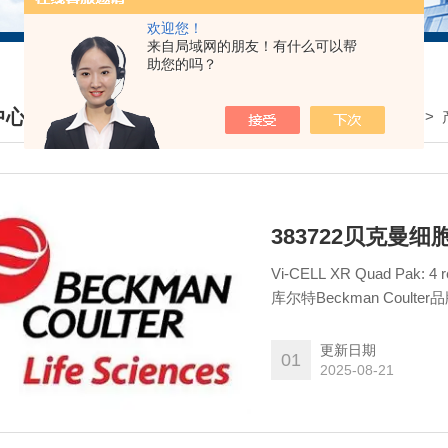
欢迎您！
来自局域网的朋友！有什么可以帮
助您的吗？
中心
我的位置：
首页
>
DUCTS CENTER
383722贝克曼细胞计
Vi-CELL XR Quad Pak:
库尔特Beckman Cou
耗材、离心机工具、Agen
特性和计数产品试剂耗材、
更新日期
01
2025-08-21