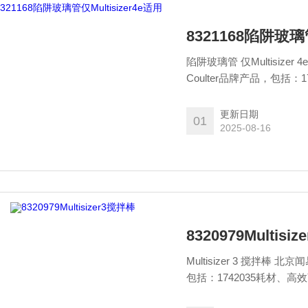
8321168陷阱玻璃管
陷阱玻璃管 仅Multisizer 4e适用 北京闻易科技有限公司专营贝克曼-库尔
Coulter品牌产品，包括
具、Agencourt核酸提
仪试剂耗材和软件、MD美
更新日期
01
2025-08-16
8320979Multisi
Multisizer 3 搅拌棒 北京闻易科技有限公司专营贝克曼-库尔特Beckman Coulter品牌产品，
包括：1742035耗材、高
取和纯化试剂、自动化工作站