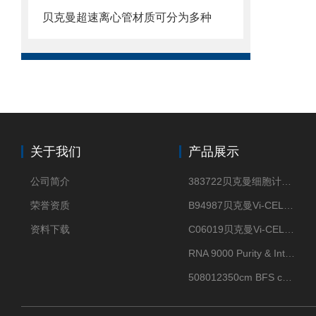
贝克曼超速离心管材质可分为多种
关于我们
产品展示
公司简介
383722贝克曼细胞计数Vi-CELL XR Quad Pak
荣誉资质
B94987贝克曼Vi-CELL XR 4 package
资料下载
C06019贝克曼Vi-CELL BLU 试剂包
RNA 9000 Purity & Integrity Kit
508012350cm BFS cartridge (8)