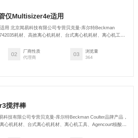
仅Multisizer4e适用
特Beckman
：1742035耗材、高效离心机耗材、台式离心机耗材、离心机工
取和纯化试剂、自动化工作站耗材、Echo耗材、2575940、流式细胞
谷分子酶标板/微孔板。
厂商性质
浏览量
02
03
代理商
364
zer3搅拌棒
效离心机耗材、台式离心机耗材、离心机工具、Agencourt核酸提
耗材、Echo耗材、2575940、流式细胞仪试剂耗材和软件、