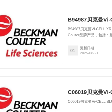
B94987贝克曼Vi-C
B94987贝克曼Vi-CELL
Coulter品牌产品，
具、Agencourt核酸
试剂耗材、流式细胞仪试剂
更新日期
01
2025-08-21
C06019贝克曼Vi-
C06019贝克曼Vi-CELL B