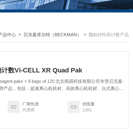
产品中心
>
贝克曼库尔特（BECKMAN）
>
颗粒特性和计数产品
数Vi-CELL XR Quad Pak
 4 reagent paks + 8 bags of 120 北京闻易科技有限公司专营贝克曼-
lter品牌产品，包括：超速离心机耗材、高效离心机耗材、台式离心机
court核酸提取和纯化试剂、自动化工作站耗材、Echo耗材、颗粒
流式细胞仪试剂耗材和软件、MD美谷分子酶标板/微孔板。
厂商性质
浏览量
02
03
代理商
1381