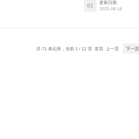
MD美谷分子酶标板/微孔
更新日期
01
2025-08-16
共 71 条记录，当前 1 / 12 页 首页 上一页
下一页