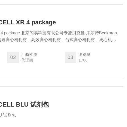
ELL XR 4 package
 XR 4 package 北京闻易科技有限公司专营贝克曼-库尔特Beckman
包括：超速离心机耗材、高效离心机耗材、台式离心机耗材、离心机工
提取和纯化试剂、自动化工作站耗材、Echo耗材、颗粒特性和计数产品
耗材和软件、MD美谷分子酶标板/微孔板。
厂商性质
浏览量
02
03
代理商
1700
CELL BLU 试剂包
LU 试剂包