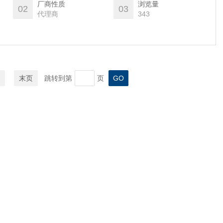
板。
厂商性质
浏览量
02
03
代理商
343
末页
跳转到第
页