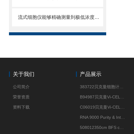
流式细胞仪能够精确测量到极低浓度的标记物
关于我们
产品展示
公司简介
383722贝克曼细胞计数Vi-CELL XR Quad Pak
荣誉资质
B94987贝克曼Vi-CELL XR 4 package
资料下载
C06019贝克曼Vi-CELL BLU 试剂包
RNA 9000 Purity & Integrity Kit
508012350cm BFS cartridge (8)