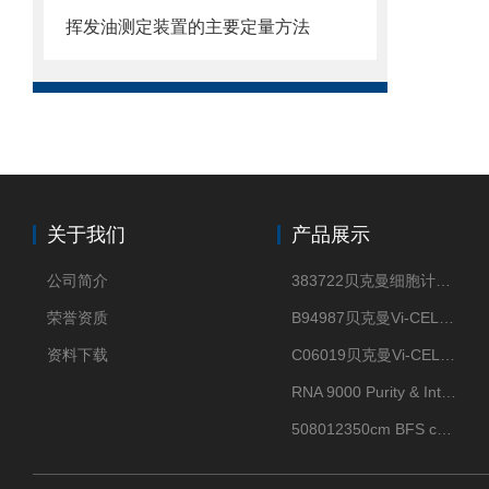
挥发油测定装置的主要定量方法
关于我们
产品展示
公司简介
383722贝克曼细胞计数Vi-CELL XR Quad Pak
荣誉资质
B94987贝克曼Vi-CELL XR 4 package
资料下载
C06019贝克曼Vi-CELL BLU 试剂包
RNA 9000 Purity & Integrity Kit
508012350cm BFS cartridge (8)