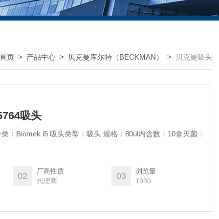
首页
>
产品中心
>
贝克曼库尔特（BECKMAN）
>
贝克曼吸头
5764吸头
Biomek i5 吸头类型：吸头 规格：80ul内含数：10盒灭菌：
厂商性质
浏览量
02
03
代理商
1930