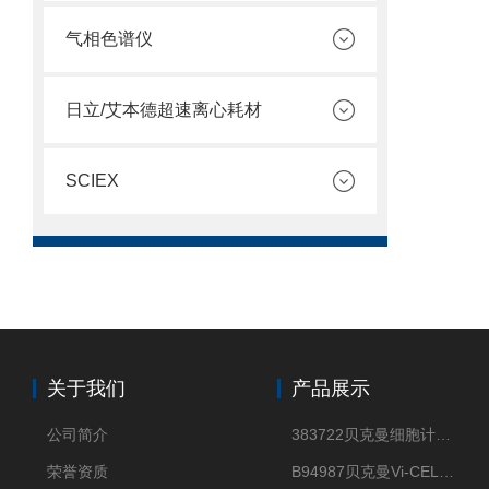
气相色谱仪
日立/艾本德超速离心耗材
SCIEX
关于我们
产品展示
公司简介
383722贝克曼细胞计数Vi-CELL XR Quad Pak
荣誉资质
B94987贝克曼Vi-CELL XR 4 package