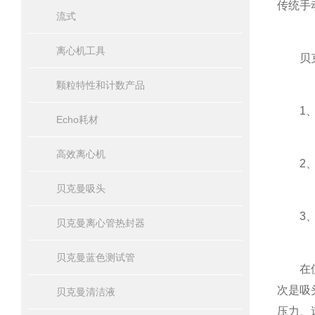
传统手
流式
离心机工具
贝克
颗粒特性和计数产品
1、首
Echo耗材
高效离心机
2、其
贝克曼吸头
3、此
贝克曼离心管热封器
贝克曼蓝色测试管
在使用
次是吸
贝克曼清洁液
压力、