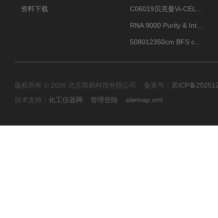
资料下载
C06019贝克曼Vi-CELL BLU 试剂包
RNA 9000 Purity & Integrity Kit
508012350cm BFS cartridge (8)
版权所有 © 2026 北京闻易科技有限公司 备案号：
京ICP备20251
技术支持：
化工仪器网
管理登陆
sitemap.xml