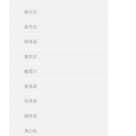
熔点仪
旋光仪
移液器
氮吹仪
酸度计
振荡器
培养箱
搅拌器
离心机