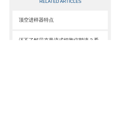
RELATED ARTICLES
顶空进样器特点
还不了解贝克曼流式细胞仪鞘液？看这里就对了！
你知道如何使用贝克曼DNA纯化试剂盒从动物组织中提取基因组DNA吗？
流式细胞仪的主要组成部分及性能特点
药物熔点仪特点
贝克曼超速离心管的材质分类