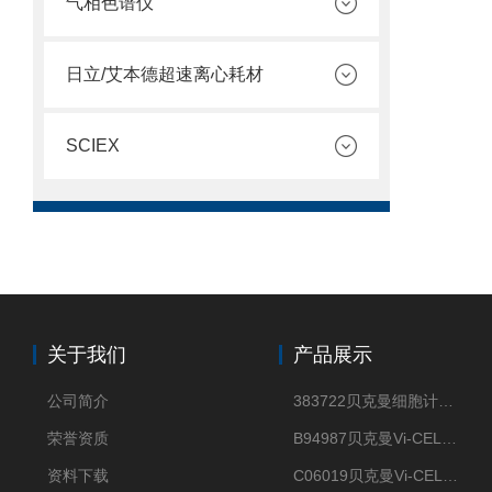
气相色谱仪
日立/艾本德超速离心耗材
SCIEX
关于我们
产品展示
公司简介
383722贝克曼细胞计数Vi-CELL XR Quad Pak
荣誉资质
B94987贝克曼Vi-CELL XR 4 package
资料下载
C06019贝克曼Vi-CELL BLU 试剂包