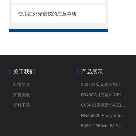
使用红外光谱仪的注意事项
关于我们
产品展示
公司简介
383722贝克曼细胞计数Vi-CELL XR Quad Pak
荣誉资质
B94987贝克曼Vi-CELL XR 4 package
资料下载
C06019贝克曼Vi-CELL BLU 试剂包
RNA 9000 Purity & Integrity Kit
508012350cm BFS cartridge (8)