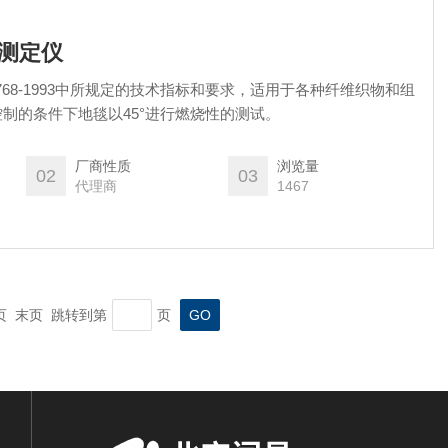
烧测定仪
4768-1993中所规定的技术指标和要求，适用于各种纤维织物和组
制的条件下地毯以45°进行燃烧性的测试。
厂商性质
浏览量
02
03
代理商
1467
一页 末页 跳转到第
页