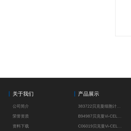
关于我们
产品展示
公司简介
383722贝克曼细胞计数Vi-CELL XR Quad Pak
荣誉资质
B94987贝克曼Vi-CELL XR 4 package
资料下载
C06019贝克曼Vi-CELL BLU 试剂包