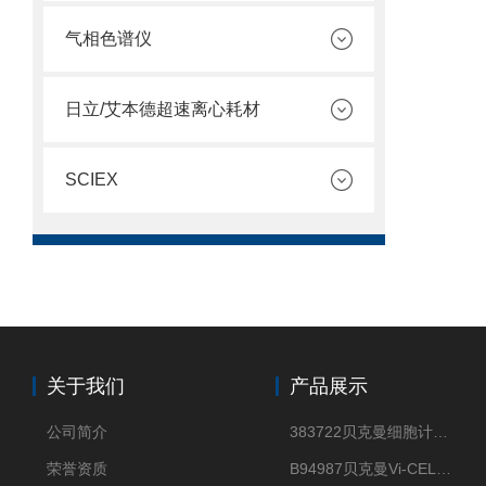
气相色谱仪
日立/艾本德超速离心耗材
SCIEX
关于我们
产品展示
公司简介
383722贝克曼细胞计数Vi-CELL XR Quad Pak
荣誉资质
B94987贝克曼Vi-CELL XR 4 package