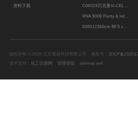
资料下载
C06019贝克曼Vi-CELL BLU 试剂包
RNA 9000 Purity & Integrity Kit
508012350cm BFS cartridge (8)
版权所有 © 2026 北京闻易科技有限公司 备案号：
京ICP备20251
技术支持：
化工仪器网
管理登陆
sitemap.xml