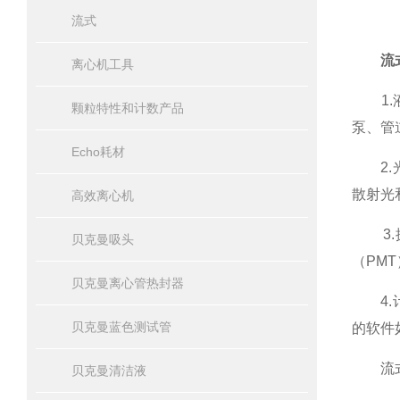
流式
流
离心机工具
1.液
颗粒特性和计数产品
泵、管
Echo耗材
2.光
散射光
高效离心机
3.探
贝克曼吸头
（PM
贝克曼离心管热封器
4.计
贝克曼蓝色测试管
的软件如
流式
贝克曼清洁液