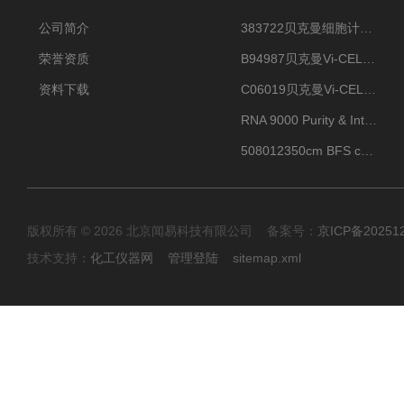
公司简介
383722贝克曼细胞计数Vi-CELL XR Quad Pak
荣誉资质
B94987贝克曼Vi-CELL XR 4 package
资料下载
C06019贝克曼Vi-CELL BLU 试剂包
RNA 9000 Purity & Integrity Kit
508012350cm BFS cartridge (8)
版权所有 © 2026 北京闻易科技有限公司 备案号：
京ICP备20251
技术支持：
化工仪器网
管理登陆
sitemap.xml