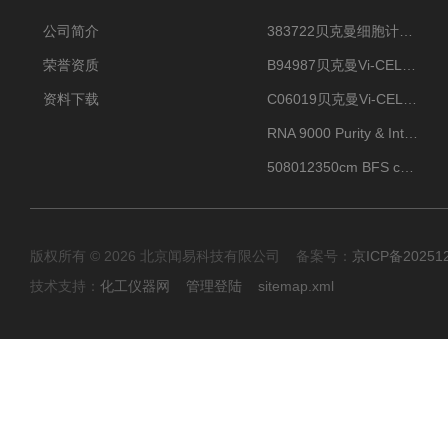
公司简介
383722贝克曼细胞计数Vi-CELL XR Quad Pak
荣誉资质
B94987贝克曼Vi-CELL XR 4 package
资料下载
C06019贝克曼Vi-CELL BLU 试剂包
RNA 9000 Purity & Integrity Kit
508012350cm BFS cartridge (8)
版权所有 © 2026 北京闻易科技有限公司 备案号：
京ICP备20251
技术支持：
化工仪器网
管理登陆
sitemap.xml