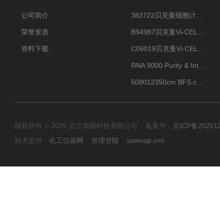
公司简介
383722贝克曼细胞计数Vi-CELL XR Quad Pak
荣誉资质
B94987贝克曼Vi-CELL XR 4 package
资料下载
C06019贝克曼Vi-CELL BLU 试剂包
RNA 9000 Purity & Integrity Kit
508012350cm BFS cartridge (8)
版权所有 © 2026 北京闻易科技有限公司 备案号：
京ICP备20251
技术支持：
化工仪器网
管理登陆
sitemap.xml