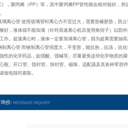
C），聚丙烯（PP）等，其中聚丙烯PP管性能会相对较好，
。
玻璃离心管 使用玻璃管时离心力不宜过大，需要垫橡胶垫，防
够好，液体就不能加满（针对高速离心机且使用角转子）以防外
工作。超速离心时，液体一定要加满离心管，因为超离需要抽高
钢制离心管 而钢制离心管强度大，不变形，能抗热，抗冻，抗
蚀性的化学药品，如强酸、强碱等。尽量避免这些化学物质的腐
心瓶、开口管、指封管、快封管、磁珠、适配器及其各种零部件
请致电我司索取。
言询价
/ MESSAGE INQUIRY