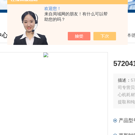
欢迎您！
来自局域网的朋友！有什么可以帮
助您的吗？
中心
我的位置：
首页
>
产品中心
>
日立/艾本
DUCTS CENTER
5720
描述：
5
司专营贝克
心机耗材
提取和纯
耗材、流
产品型