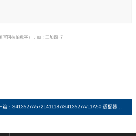
填写阿拉伯数字），如：三加四=7
一篇：
S413527A5721411187/S413527A/11A50 适配器