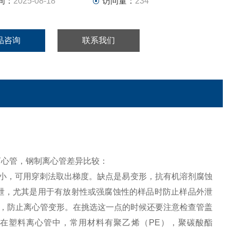
间：
2025-08-18
访问量：
234
品咨询
联系我们
心管，钢制离心管差异比较：
度小，可用穿刺法取出梯度。缺点是易变形，抗有机溶剂腐蚀
泄，尤其是用于有放射性或强腐蚀性的样品时防止样品外泄
，防止离心管变形。在挑选这一点的时候还要注意检查管盖
在塑料离心管中，常用材料有聚乙烯（PE），聚碳酸酯