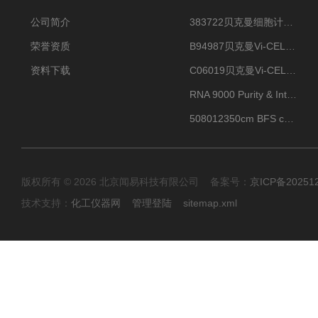
公司简介
383722贝克曼细胞计数Vi-CELL XR Quad Pak
荣誉资质
B94987贝克曼Vi-CELL XR 4 package
资料下载
C06019贝克曼Vi-CELL BLU 试剂包
RNA 9000 Purity & Integrity Kit
508012350cm BFS cartridge (8)
版权所有 © 2026 北京闻易科技有限公司 备案号：
京ICP备20251
技术支持：
化工仪器网
管理登陆
sitemap.xml