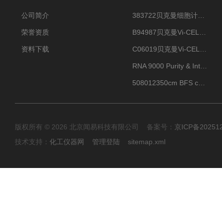
公司简介
383722贝克曼细胞计数Vi-CELL XR Quad Pak
荣誉资质
B94987贝克曼Vi-CELL XR 4 package
资料下载
C06019贝克曼Vi-CELL BLU 试剂包
RNA 9000 Purity & Integrity Kit
508012350cm BFS cartridge (8)
版权所有 © 2026 北京闻易科技有限公司 备案号：
京ICP备20251
技术支持：
化工仪器网
管理登陆
sitemap.xml