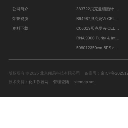
公司简介
383722贝克曼细胞计数Vi-CELL XR Quad Pak
荣誉资质
B94987贝克曼Vi-CELL XR 4 package
资料下载
C06019贝克曼Vi-CELL BLU 试剂包
RNA 9000 Purity & Integrity Kit
508012350cm BFS cartridge (8)
版权所有 © 2026 北京闻易科技有限公司 备案号：
京ICP备20251
技术支持：
化工仪器网
管理登陆
sitemap.xml