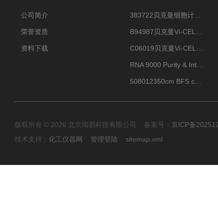
公司简介
383722贝克曼细胞计数Vi-CELL XR Quad Pak
荣誉资质
B94987贝克曼Vi-CELL XR 4 package
资料下载
C06019贝克曼Vi-CELL BLU 试剂包
RNA 9000 Purity & Integrity Kit
508012350cm BFS cartridge (8)
版权所有 © 2026 北京闻易科技有限公司 备案号：
京ICP备20251
技术支持：
化工仪器网
管理登陆
sitemap.xml