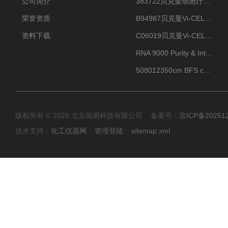
公司简介
383722贝克曼细胞计数Vi-CELL XR Quad Pak
荣誉资质
B94987贝克曼Vi-CELL XR 4 package
资料下载
C06019贝克曼Vi-CELL BLU 试剂包
RNA 9000 Purity & Integrity Kit
508012350cm BFS cartridge (8)
版权所有 © 2026 北京闻易科技有限公司 备案号：
京ICP备20251
技术支持：
化工仪器网
管理登陆
sitemap.xml