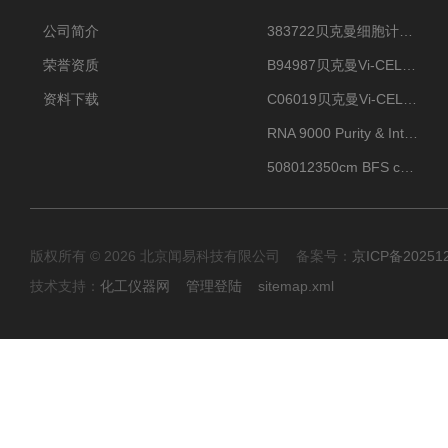
公司简介
383722贝克曼细胞计数Vi-CELL XR Quad Pak
荣誉资质
B94987贝克曼Vi-CELL XR 4 package
资料下载
C06019贝克曼Vi-CELL BLU 试剂包
RNA 9000 Purity & Integrity Kit
508012350cm BFS cartridge (8)
版权所有 © 2026 北京闻易科技有限公司 备案号：
京ICP备20251
技术支持：
化工仪器网
管理登陆
sitemap.xml