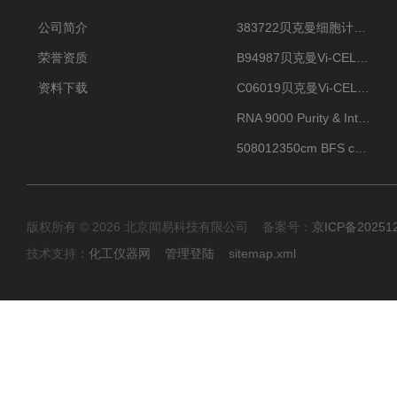
公司简介
383722贝克曼细胞计数Vi-CELL XR Quad Pak
荣誉资质
B94987贝克曼Vi-CELL XR 4 package
资料下载
C06019贝克曼Vi-CELL BLU 试剂包
RNA 9000 Purity & Integrity Kit
508012350cm BFS cartridge (8)
版权所有 © 2026 北京闻易科技有限公司 备案号：
京ICP备20251
技术支持：
化工仪器网
管理登陆
sitemap.xml