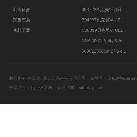
公司简介
383722贝克曼细胞计数Vi-CELL XR Quad Pak
荣誉资质
B94987贝克曼Vi-CELL XR 4 package
资料下载
C06019贝克曼Vi-CELL BLU 试剂包
RNA 9000 Purity & Integrity Kit
508012350cm BFS cartridge (8)
版权所有 © 2026 北京闻易科技有限公司 备案号：
京ICP备20251
技术支持：
化工仪器网
管理登陆
sitemap.xml