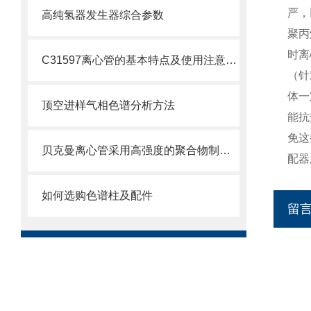
严，
高纯氢器发生器综合参数
聚丙
时离
C31597离心管的基本特点及使用注意事项
（针
体一
顶空进样气相色谱分析方法
能抗
免这
贝克曼离心管采用高强度的聚合物制造，具有优良的耐酸碱性
配器
如何选购色谱柱及配件
留