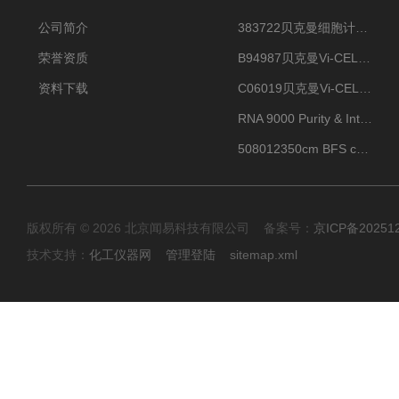
公司简介
383722贝克曼细胞计数Vi-CELL XR Quad Pak
荣誉资质
B94987贝克曼Vi-CELL XR 4 package
资料下载
C06019贝克曼Vi-CELL BLU 试剂包
RNA 9000 Purity & Integrity Kit
508012350cm BFS cartridge (8)
版权所有 © 2026 北京闻易科技有限公司 备案号：
京ICP备20251
技术支持：
化工仪器网
管理登陆
sitemap.xml