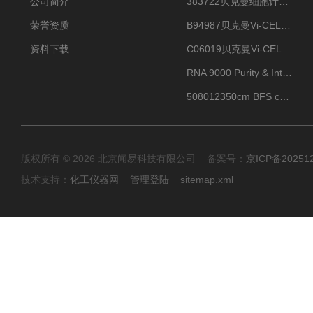
公司简介
383722贝克曼细胞计数Vi-CELL XR Quad Pak
荣誉资质
B94987贝克曼Vi-CELL XR 4 package
资料下载
C06019贝克曼Vi-CELL BLU 试剂包
RNA 9000 Purity & Integrity Kit
508012350cm BFS cartridge (8)
版权所有 © 2026 北京闻易科技有限公司 备案号：
京ICP备20251
技术支持：
化工仪器网
管理登陆
sitemap.xml