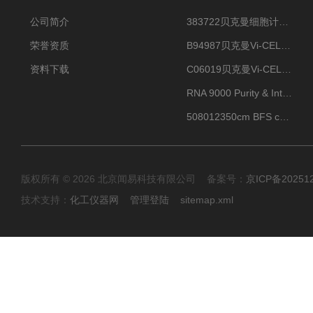
公司简介
383722贝克曼细胞计数Vi-CELL XR Quad Pak
荣誉资质
B94987贝克曼Vi-CELL XR 4 package
资料下载
C06019贝克曼Vi-CELL BLU 试剂包
RNA 9000 Purity & Integrity Kit
508012350cm BFS cartridge (8)
版权所有 © 2026 北京闻易科技有限公司 备案号：
京ICP备20251
技术支持：
化工仪器网
管理登陆
sitemap.xml