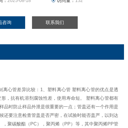
间：
2025-08-18
访问量：
152
品咨询
联系我们
离心管，钢制离心管差异比较：1、塑料离心管 塑料离心管的优点是透
形，抗有机溶剂腐蚀性差，使用寿命短。 塑料离心管都有
样品时防止样品外泄是很重要的一点；管盖还有一个作用是
候还要注意检查管盖是否严密，在试验时能否盖严，以到达
），聚碳酸酯（PC），聚丙烯（PP）等，其中聚丙烯PP管