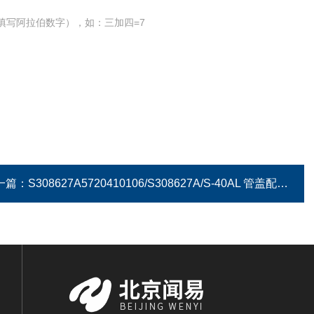
填写阿拉伯数字），如：三加四=7
一篇：
S308627A5720410106/S308627A/S-40AL 管盖配件