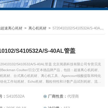
德超速离心耗材
>
离心机耗材
>
5720410102/S410532A/S-40AL管盖
10102/S410532A/S-40AL管盖
20410102/S410532A/S-40AL管盖 北京闻易科技有限公司专营贝克
Beckman Coulter/日立/艾本德品牌产品，包括：超速离心机耗材、
机耗材、台式离心机耗材、离心机工具、Agencourt核酸提取和纯化
动化工作站耗材、Echo耗材、颗粒特性和计数产品试剂耗材、流式
剂耗材和软件、MD美谷分子酶标板/微孔板。
号：
S410532A
厂商性质：
代理商