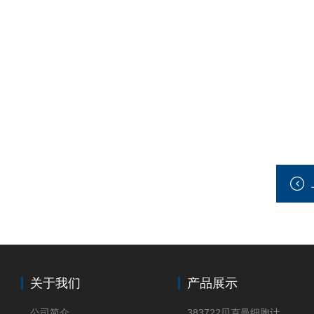
关于我们
产品展示
公司简介
383722贝克曼细胞计数Vi-CELL XR Quad Pak