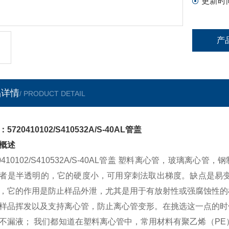
更新时
产
品详情
/ PRODUCT DETAIL
5720410102/S410532A/S-40AL管盖
概述
20410102/S410532A/S-40AL管盖 塑料离心管，玻璃
者是半透明的，它的硬度小，可用穿刺法取出梯度。缺点是易变
，它的作用是防止样品外泄，尤其是用于有放射性或强腐蚀性的
样品挥发以及支持离心管，防止离心管变形。在挑选这一点的时
不漏液； 我们都知道在塑料离心管中，常用材料有聚乙烯（PE