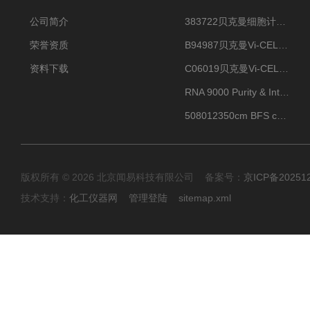
公司简介
383722贝克曼细胞计数Vi-CELL XR Quad Pak
荣誉资质
B94987贝克曼Vi-CELL XR 4 package
资料下载
C06019贝克曼Vi-CELL BLU 试剂包
RNA 9000 Purity & Integrity Kit
508012350cm BFS cartridge (8)
版权所有 © 2026 北京闻易科技有限公司 备案号：
京ICP备20251
技术支持：
化工仪器网
管理登陆
sitemap.xml