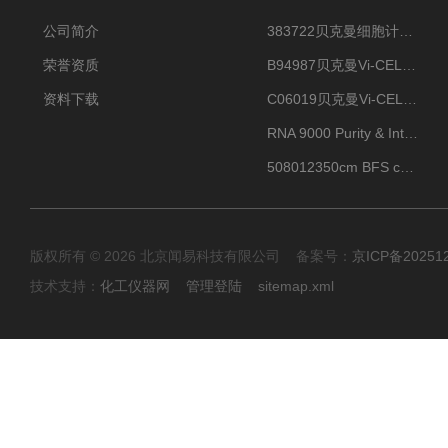
公司简介
383722贝克曼细胞计数Vi-CELL XR Quad Pak
荣誉资质
B94987贝克曼Vi-CELL XR 4 package
资料下载
C06019贝克曼Vi-CELL BLU 试剂包
RNA 9000 Purity & Integrity Kit
508012350cm BFS cartridge (8)
版权所有 © 2026 北京闻易科技有限公司 备案号：
京ICP备20251
技术支持：
化工仪器网
管理登陆
sitemap.xml