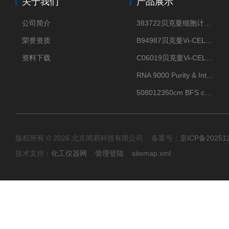
关于我们
产品展示
公司简介
383722贝克曼细胞计数Vi-CELL XR Quad Pak
荣誉资质
B94987贝克曼Vi-CELL XR 4 package
资料下载
C06019贝克曼Vi-CELL BLU 试剂包
RNA 9000 Purity & Integrity Kit
508012350cm BFS cartridge (8)
版权所有 © 2026 北京闻易科技有限公司 备案号：
京ICP备20251
技术支持：
化工仪器网
管理登陆
sitemap.xml