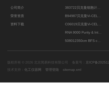
公司简介
383722贝克曼细胞计数Vi-CELL XR Quad Pak
荣誉资质
B94987贝克曼Vi-CELL XR 4 package
资料下载
C06019贝克曼Vi-CELL BLU 试剂包
RNA 9000 Purity & Integrity Kit
508012350cm BFS cartridge (8)
版权所有 © 2026 北京闻易科技有限公司 备案号：
京ICP备20251
技术支持：
化工仪器网
管理登陆
sitemap.xml