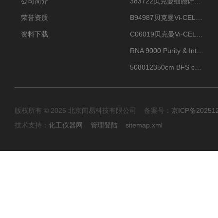
公司简介
383722贝克曼细胞计数Vi-CELL XR Quad Pak
荣誉资质
B94987贝克曼Vi-CELL XR 4 package
资料下载
C06019贝克曼Vi-CELL BLU 试剂包
RNA 9000 Purity & Integrity Kit
508012350cm BFS cartridge (8)
版权所有 © 2026 北京闻易科技有限公司 备案号：
京ICP备20251
技术支持：
化工仪器网
管理登陆
sitemap.xml