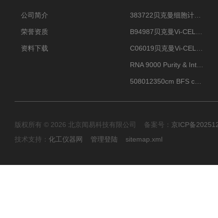
公司简介
383722贝克曼细胞计数Vi-CELL XR Quad Pak
荣誉资质
B94987贝克曼Vi-CELL XR 4 package
资料下载
C06019贝克曼Vi-CELL BLU 试剂包
RNA 9000 Purity & Integrity Kit
508012350cm BFS cartridge (8)
版权所有 © 2026 北京闻易科技有限公司 备案号：
京ICP备20251
技术支持：
化工仪器网
管理登陆
sitemap.xml