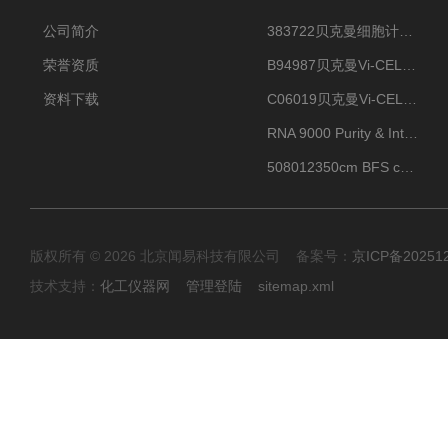
公司简介
383722贝克曼细胞计数Vi-CELL XR Quad Pak
荣誉资质
B94987贝克曼Vi-CELL XR 4 package
资料下载
C06019贝克曼Vi-CELL BLU 试剂包
RNA 9000 Purity & Integrity Kit
508012350cm BFS cartridge (8)
版权所有 © 2026 北京闻易科技有限公司 备案号：
京ICP备20251
技术支持：
化工仪器网
管理登陆
sitemap.xml