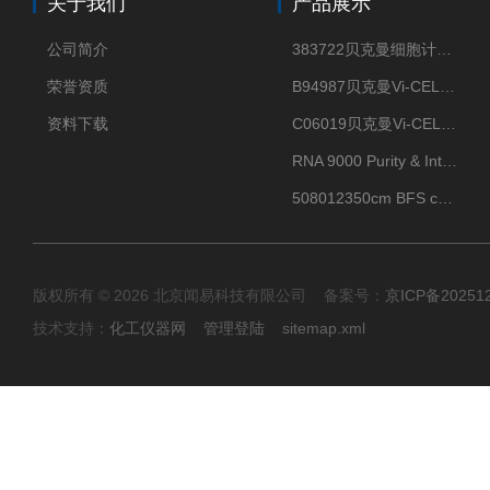
关于我们
产品展示
公司简介
383722贝克曼细胞计数Vi-CELL XR Quad Pak
荣誉资质
B94987贝克曼Vi-CELL XR 4 package
资料下载
C06019贝克曼Vi-CELL BLU 试剂包
RNA 9000 Purity & Integrity Kit
508012350cm BFS cartridge (8)
版权所有 © 2026 北京闻易科技有限公司 备案号：
京ICP备20251
技术支持：
化工仪器网
管理登陆
sitemap.xml