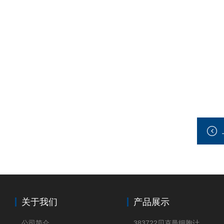
关于我们
产品展示
公司简介
383722贝克曼细胞计数Vi-CELL XR Quad Pak