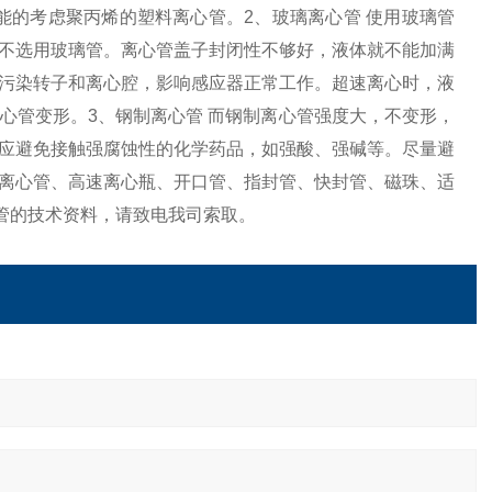
能的考虑聚丙烯的塑料离心管。2、玻璃离心管 使用玻璃管
不选用玻璃管。离心管盖子封闭性不够好，液体就不能加满
污染转子和离心腔，影响感应器正常工作。超速离心时，液
心管变形。3、钢制离心管 而钢制离心管强度大，不变形，
应避免接触强腐蚀性的化学药品，如强酸、强碱等。尽量避
离心管、高速离心瓶、开口管、指封管、快封管、磁珠、适
管的技术资料，请致电我司索取。