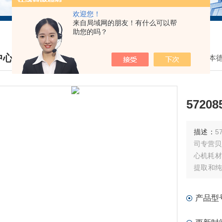
欢迎您！
来自局域网的朋友！有什么可以帮
助您的吗？
中心
我的位置：
首页
>
产品中心
>
日立/艾本
DUCTS CENTER
57208
描述：
57
司专营贝克
心机耗材
提取和纯
耗材、流
产品型