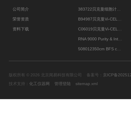
公司简介
383722贝克曼细胞计数Vi-CELL XR Quad Pak
荣誉资质
B94987贝克曼Vi-CELL XR 4 package
资料下载
C06019贝克曼Vi-CELL BLU 试剂包
RNA 9000 Purity & Integrity Kit
508012350cm BFS cartridge (8)
版权所有 © 2026 北京闻易科技有限公司 备案号：
京ICP备20251
技术支持：
化工仪器网
管理登陆
sitemap.xml