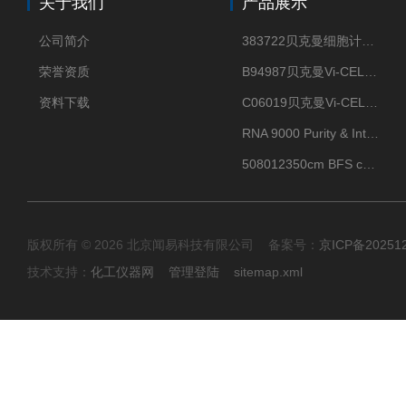
关于我们
产品展示
公司简介
383722贝克曼细胞计数Vi-CELL XR Quad Pak
荣誉资质
B94987贝克曼Vi-CELL XR 4 package
资料下载
C06019贝克曼Vi-CELL BLU 试剂包
RNA 9000 Purity & Integrity Kit
508012350cm BFS cartridge (8)
版权所有 © 2026 北京闻易科技有限公司 备案号：
京ICP备20251
技术支持：
化工仪器网
管理登陆
sitemap.xml