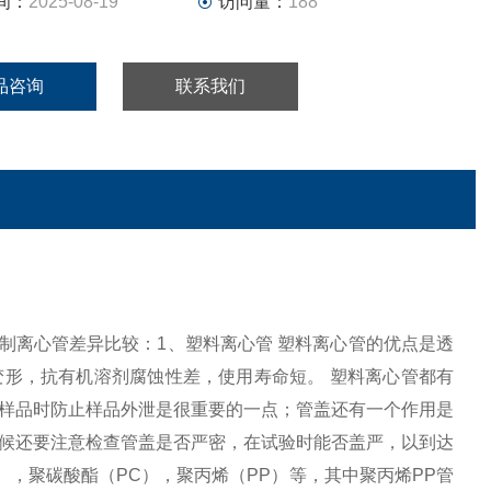
间：
2025-08-19
访问量：
188
品咨询
联系我们
，玻璃离心管，钢制离心管差异比较：1、塑料离心管 塑料离心管的优点是透
形，抗有机溶剂腐蚀性差，使用寿命短。 塑料离心管都有
样品时防止样品外泄是很重要的一点；管盖还有一个作用是
候还要注意检查管盖是否严密，在试验时能否盖严，以到达
），聚碳酸酯（PC），聚丙烯（PP）等，其中聚丙烯PP管