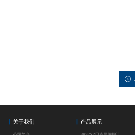
关于我们
产品展示
公司简介
383722贝克曼细胞计数Vi-CELL XR Quad Pak