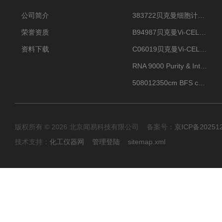
公司简介
383722贝克曼细胞计数Vi-CELL XR Quad Pak
荣誉资质
B94987贝克曼Vi-CELL XR 4 package
资料下载
C06019贝克曼Vi-CELL BLU 试剂包
RNA 9000 Purity & Integrity Kit
508012350cm BFS cartridge (8)
版权所有 © 2026 北京闻易科技有限公司 备案号：
京ICP备20251
技术支持：
化工仪器网
管理登陆
sitemap.xml