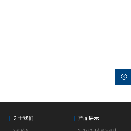
关于我们
产品展示
公司简介
383722贝克曼细胞计数Vi-CELL XR Quad Pak