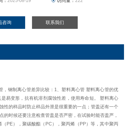
间：
2025-08-19
访问量：
222
品咨询
联系我们
料离心管，玻璃离心管，钢制离心管差异比较：1、塑料离心管 塑料离心管的优
是易变形，抗有机溶剂腐蚀性差，使用寿命短。 塑料离心
蚀性的样品时防止样品外泄是很重要的一点；管盖还有一个
点的时候还要注意检查管盖是否严密，在试验时能否盖严，
（PE），聚碳酸酯（PC），聚丙烯（PP）等，其中聚丙