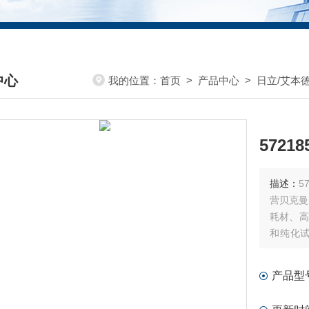
中心
我的位置：
首页
>
产品中心
>
日立/艾本
DUCTS CENTER
57218
描述：
57
营贝克曼-
耗材、高
和纯化试
材、流式
产品型