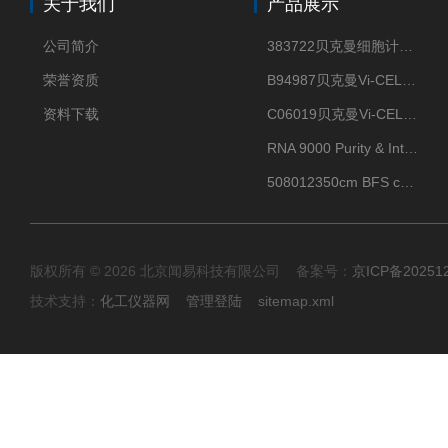
关于我们
产品展示
公司简介
383722贝克曼细胞计数Vi-CELL XR Quad Pak
荣誉资质
B94987贝克曼Vi-CELL XR 4 package
资料下载
C06019贝克曼Vi-CELL BLU 试剂包
RNA 9000 Purity & Integrity Kit
508012350cm BFS cartridge (8)
版权所有 © 2026 北京闻易科技有限公司 备案号：
京ICP备20251
技术支持：
化工仪器网
管理登陆
sitemap.xml