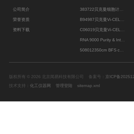
公司简介
383722贝克曼细胞计数Vi-CELL XR Quad Pak
荣誉资质
B94987贝克曼Vi-CELL XR 4 package
资料下载
C06019贝克曼Vi-CELL BLU 试剂包
RNA 9000 Purity & Integrity Kit
508012350cm BFS cartridge (8)
版权所有 © 2026 北京闻易科技有限公司 备案号：
京ICP备20251
技术支持：
化工仪器网
管理登陆
sitemap.xml