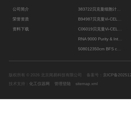
公司简介
383722贝克曼细胞计数Vi-CELL XR Quad Pak
荣誉资质
B94987贝克曼Vi-CELL XR 4 package
资料下载
C06019贝克曼Vi-CELL BLU 试剂包
RNA 9000 Purity & Integrity Kit
508012350cm BFS cartridge (8)
版权所有 © 2026 北京闻易科技有限公司 备案号：
京ICP备20251
技术支持：
化工仪器网
管理登陆
sitemap.xml