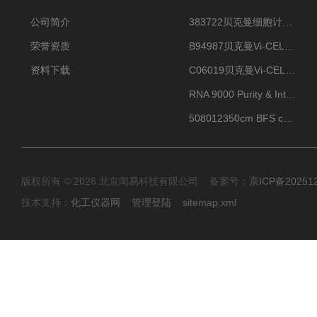
公司简介
383722贝克曼细胞计数Vi-CELL XR Quad Pak
荣誉资质
B94987贝克曼Vi-CELL XR 4 package
资料下载
C06019贝克曼Vi-CELL BLU 试剂包
RNA 9000 Purity & Integrity Kit
508012350cm BFS cartridge (8)
版权所有 © 2026 北京闻易科技有限公司 备案号：
京ICP备20251
技术支持：
化工仪器网
管理登陆
sitemap.xml